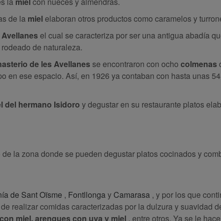
es la
miel
con nueces y almendras.
as de la
miel
elaboran otros productos como caramelos y turron
 Avellanes
el cual se caracteriza por ser una antigua abadía qu
 rodeado de naturaleza.
asterio de les Avellanes
se encontraron con ocho
colmenas
o en ese espacio. Así, en 1926 ya contaban con hasta unas 54 
l del hermano Isidoro
y degustar en su restaurante platos ela
o de la zona donde se pueden degustar platos cocinados y co
nía de Sant Oïsme
,
Fontllonga
y
Camarasa
, y por los que cont
d de realizar comidas caracterizadas por la dulzura y suavidad d
 con miel, arenques con uva y miel
, entre otros. Ya se le hac