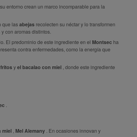
su entorno crean un marco incomparable para la
n que las
abejas
recolecten su néctar y lo transformen
 y con aromas distintos.
io. El predominio de este ingrediente en el
Montsec
ha
 presenta contra enfermedades, como la energía que
fritos
y
el bacalao con miel
, donde este ingrediente
ec
.
a
miel
,
Mel Alemany
. En ocasiones innovan y