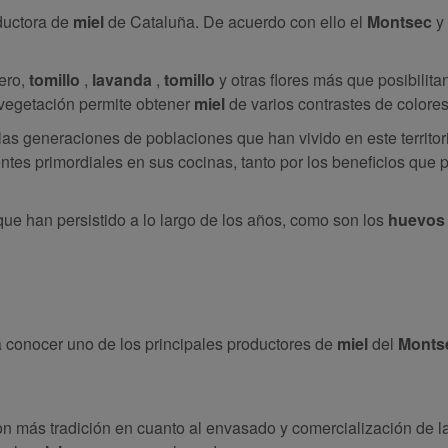
oductora de
miel
de Cataluña. De acuerdo con ello el
Montsec
y 
mero,
tomillo
,
lavanda
,
tomillo
y otras flores más que posibilita
 vegetación permite obtener
miel
de varios contrastes de colores
as generaciones de poblaciones que han vivido en este territor
tes primordiales en sus cocinas, tanto por los beneficios que
 que han persistido a lo largo de los años, como son los
huevos 
 conocer uno de los principales productores de
miel
del
Monts
n más tradición en cuanto al envasado y comercialización de l