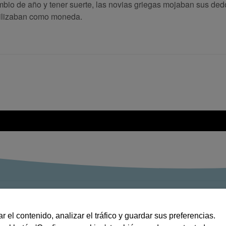
mbio de año y tener suerte, las novias griegas mojaban sus ded
utilizaban como moneda.
Radio Balaguer en directo
Prensa digital
r el contenido, analizar el tráfico y guardar sus preferencias.