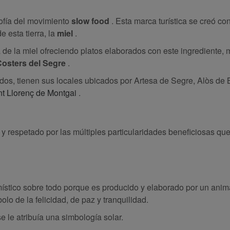
sofía del movimiento
slow food
. Esta marca turística se creó co
e esta tierra, la
miel
.
 de la miel ofreciendo platos elaborados con este ingrediente,
osters del Segre
.
os, tienen sus locales ubicados por Artesa de Segre, Alòs de 
t Llorenç de Montgai
.
y respetado por las múltiples particularidades beneficiosas qu
stico sobre todo porque es producido y elaborado por un animal 
olo de la felicidad, de paz y tranquilidad.
se le atribuía una simbología solar.