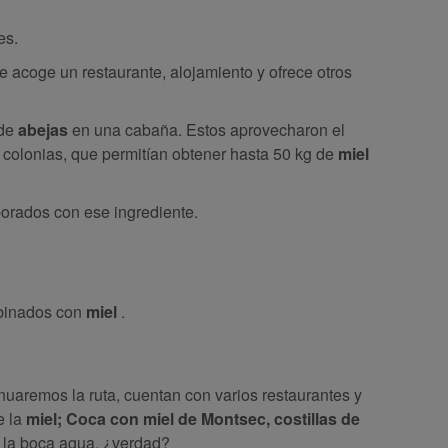
es.
e acoge un restaurante, alojamiento y ofrece otros
de
abejas
en una cabaña. Estos aprovecharon el
colonias, que permitían obtener hasta 50 kg de
miel
borados con ese ingrediente.
mbinados con
miel
.
inuaremos la ruta, cuentan con varios restaurantes y
e la
miel; Coca con miel de Montsec, costillas de
e la boca agua, ¿verdad?