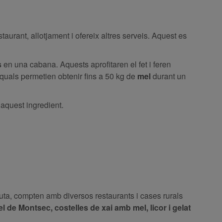
taurant, allotjament i ofereix altres serveis. Aquest es
s
en una cabana. Aquests aprofitaren el fet i feren
 quals permetien obtenir fins a 50 kg de
mel
durant un
 aquest ingredient.
 ruta, compten amb diversos restaurants i cases rurals
 de Montsec, costelles de xai amb mel, licor i gelat