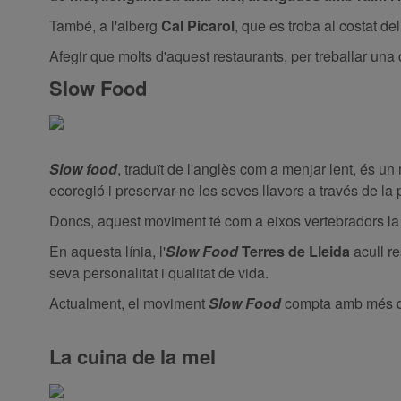
També, a l'alberg
Cal Picarol
, que es troba al costat d
Afegir que molts d'aquest restaurants, per treballar una 
Slow Food
Slow food
, traduït de l'anglès com a menjar lent, és u
ecoregió i preservar-ne les seves llavors a través de la
Doncs, aquest moviment té com a eixos vertebradors la p
En aquesta línia, l'
Slow Food
Terres de Lleida
acull re
seva personalitat i qualitat de vida.
Actualment, el moviment
Slow Food
compta amb més de
La cuina de la mel