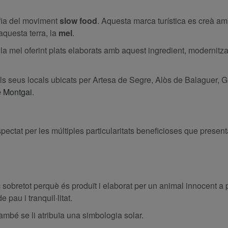
ofia del moviment
slow food
. Aquesta marca turística es creà am
aquesta terra, la
mel
.
la mel oferint plats elaborats amb aquest ingredient, modernitza
 els seus locals ubicats per Artesa de Segre, Alòs de Balaguer,
e Montgai
.
spectat per les múltiples particularitats beneficioses que prese
sobretot perquè és produït i elaborat per un animal innocent a p
e pau i tranquil·litat.
també se li atribuïa una simbologia solar.