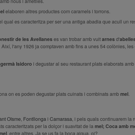
l
amb nous i ametlles.
el
elaboren altres productes com caramels i torrons.
el qual es caracteritza per ser una antiga abadia que acull un res
nestir de les Avellanes
es van trobar amb vuit
arnes
d'
abelle
 Així, l'any 1926 ja comptaven amb fins a unes 54 colònies, les
 germà Isidoro
i degustar al seu restaurant plats elaborats amb
 zona on es poden degustar plats cuinats i combinats amb
mel
.
Sant Oïsme
,
Fontllonga
i
Camarasa
, i pels quals continuarem la
ats caracteritzats per la dolçor i suavitat de la
mel; Coca amb mel
mel
, entre altres. Ja se us fa la boca aigua, oi?