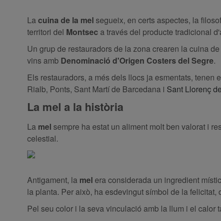
La
cuina de la mel
segueix, en certs aspectes, la filos
territori del
Montsec
a través del producte tradicional d'
Un grup de restauradors de la zona crearen la cuina de 
vins amb
Denominació d'Origen Costers del Segre
.
Els restauradors, a més dels llocs ja esmentats, tenen
Rialb, Ponts, Sant Martí de Barcedana i
Sant Llorenç d
La mel a la història
La
mel
sempre ha estat un aliment molt ben valorat i re
celestial.
Antigament, la
mel
era considerada un ingredient místic 
la planta. Per això, ha esdevingut símbol de la felicitat, d
Pel seu color i la seva vinculació amb la llum i el calor 