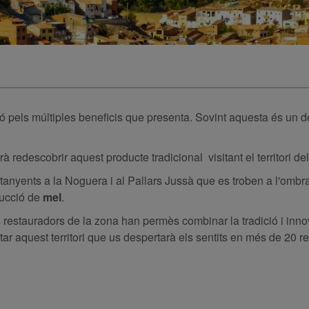
ó pels múltiples beneficis que presenta. Sovint aquesta és un 
redescobrir aquest producte tradicional visitant el territori de
tanyents a la Noguera i al Pallars Jussà que es troben a l'ombr
ducció de
mel
.
ns restauradors de la zona han permès combinar la tradició i inn
star aquest territori que us despertarà els sentits en més de 20 r