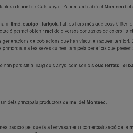
oductora de
mel
de Catalunya. D'acord amb això el
Montsec
i el
omaní,
timó
,
espígol
,
farigola
i altres flors més que possibiliten 
getació permet obtenir
mel
de diversos contrastos de colors i am
 generacions de poblacions que han viscut en aquest territori. 
 primordials a les seves cuines, tant pels beneficis que present
e han persistit al llarg dels anys, com són els
ous ferrats
i
el b
 un dels principals productors de
mel
del
Montsec
.
s tradició pel que fa a l'envasament i comercialització de la
m