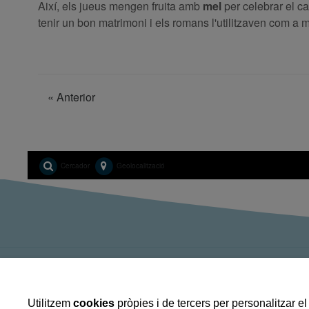
Així, els jueus mengen fruita amb
mel
per celebrar el ca
tenir un bon matrimoni i els romans l'utilitzaven com a
«
Anterior
Cercador
Geolocalització
Truca'm
info@guiabalaguer.cat
Utilitzem
cookies
pròpies i de tercers per personalitzar el 