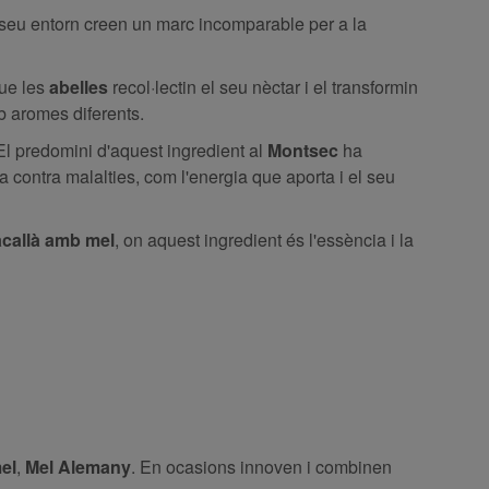
 seu entorn creen un marc incomparable per a la
que les
abelles
recol·lectin el seu nèctar i el transformin
b aromes diferents.
El predomini d'aquest ingredient al
Montsec
ha
a contra malalties, com l'energia que aporta i el seu
acallà amb mel
, on aquest ingredient és l'essència i la
el
,
Mel Alemany
. En ocasions innoven i combinen