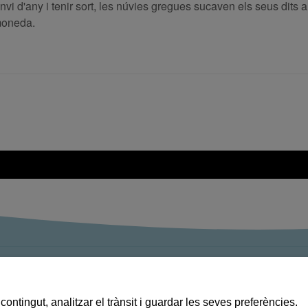
nvi d'any i tenir sort, les núvies gregues sucaven els seus dits a
 moneda.
Ràdio Balaguer en directe
Premsa digital
contingut, analitzar el trànsit i guardar les seves preferències.