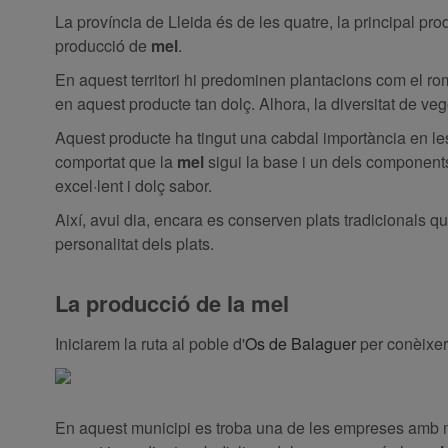
La província de Lleida és de les quatre, la principal pr
producció de
mel
.
En aquest territori hi predominen plantacions com el r
en aquest producte tan dolç. Alhora, la diversitat de ve
Aquest producte ha tingut una cabdal importància en les
comportat que la
mel
sigui la base i un dels components
excel·lent i dolç sabor.
Així, avui dia, encara es conserven plats tradicionals qu
personalitat dels plats.
La producció de la mel
Iniciarem la ruta al poble d'
Os de Balaguer
per conèixer
En aquest municipi es troba una de les empreses amb mé