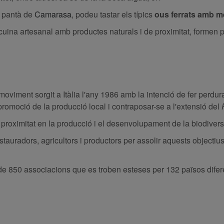
el pantà de
Camarasa
, podeu tastar els típics
ous ferrats amb m
cuina artesanal amb productes naturals i de proximitat, formen pa
n moviment sorgit a Itàlia l'any 1986 amb la intenció de fer perd
 promoció de la producció local i contraposar-se a l'extensió del
roximitat en la producció i el desenvolupament de la biodiversi
stauradors, agricultors i productors per assolir aquests objectius i 
 850 associacions que es troben esteses per 132 països difer