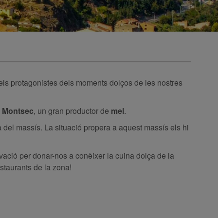
dels protagonistes dels moments dolços de les nostres
l
Montsec
, un gran productor de
mel
.
a del massís. La situació propera a aquest massís els hi
ovació per donar-nos a conèixer la cuina dolça de la
estaurants de la zona!