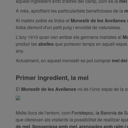
aquest ingredient amb d'altres del camp, com és la
me
A més, aprofitant les particularitats beneficioses de la
m
Al mateix poble es troba el
Monestir de les Avellanes
troba damunt d'un petit puig i envoltat de naturalesa.
L'any 1910 quan van arribar els germans maristes al
Mo
produir les
abelles
que portaven temps en aquell espai.
any.
Actualment, en aquest monestir es pot comprar
mel del
Primer ingredient, la mel
El
Monestir de les Avellanes
no és l'únic espai de la
Molts llocs de l'entorn, com
Fontdepou
,
la Baronia de 
que ofereixen als visitants la possibilitat de realitzar àp
de mel, llonganissa amb mel, arengades amb raïm i 