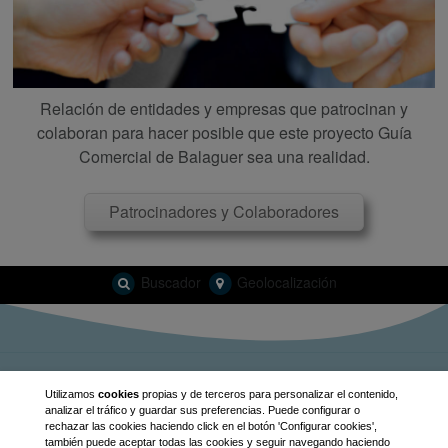
Relación de entidades y empresas que patrocinan y
colaboran para hacer posible que este proyecto Guía
Comercial de Balaguer sea una realidad.
Patrocinadores y Colaboradores
Buscador
Geolocalización
info@guiabalaguer.cat
Utilizamos
cookies
propias y de terceros para personalizar el contenido,
analizar el tráfico y guardar sus preferencias. Puede configurar o
Diseñado por Guía Balaguer
rechazar las cookies haciendo click en el botón 'Configurar cookies',
también puede aceptar todas las cookies y seguir navegando haciendo