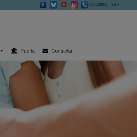
622229236
ES
Paeria
Contactar