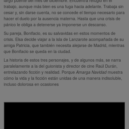
largo puente del mes de diciembre. Encuentra refugio en el
trabajo, aunque más bien es una fuga hacia adelante. Trabaja sin
cesar y, sin darse cuenta, no se concede el tiempo necesario para
hacer el duelo por la ausencia materna. Hasta que una crisis de
pánico le obliga a detenerse ya imponerse un descanso.
Su pareja, Bonifacio, es su salvavidas en estos momentos de
crisis. Elsa decide viajar a la isla de Lanzarote acompañada de su
amiga Patricia, que también necesita alejarse de Madrid, mientras
que Bonifacio se queda en la ciudad.
La historia de estos tres personajes, y de algunos más, se narra
paralelamente a la del guionista y director de cine Raúl Durán,
entrelazando ficción y realidad. Porque
Amarga Navidad
muestra
cómo la vida y la ficción están unidas de una manera indisoluble,
incluso dolorosa en ocasiones