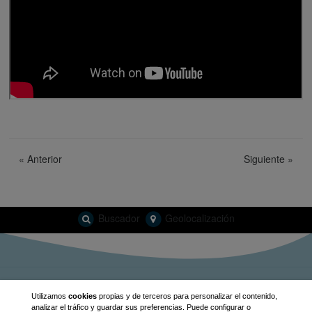
«
Anterior
Siguiente
»
Buscador
Geolocalización
info@guiabalaguer.cat
Utilizamos
cookies
propias y de terceros para personalizar el contenido,
analizar el tráfico y guardar sus preferencias. Puede configurar o