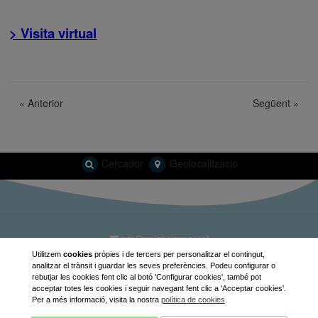
> Visita virtual
«
Anterior
Següent
»
Cercador
Geolocalització
info@guiabalaguer.cat
Utilitzem
cookies
pròpies i de tercers per personalitzar el contingut,
Dissenyat per Guia Balaguer
analitzar el trànsit i guardar les seves preferències. Podeu configurar o
rebutjar les cookies fent clic al botó 'Configurar cookies', també pot
acceptar totes les cookies i seguir navegant fent clic a 'Acceptar cookies'.
Per a més informació, visita la nostra
política de cookies
.