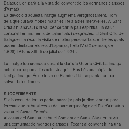
Balaguer, on parà a la vista del convent de les germanes clarisses
d’Almatà.
La devoció d’aquesta imatge augmentà vertiginosament. Hom
deia que curava moltes malalties i feia altres meravelles. Al Sant
Crist s’hi anava, i s’hi va, per cercar la pau espiritual, la salut
corporal i en moments de calamitats i desgràcies. El Sant Crist de
Balaguer ha rebut la visita de moltes personalitats, entre les quals
podem destacar els reis d’Espanya, Felip IV (22 de març de
1.626) i Alfons XIII (5 de juliol de 1.924).
La imatge fou cremada durant la darrera Guerra Civil. La imatge
actual correspon a l’escultor Joaquim Ros i és una còpia de
l’antiga imatge. És de fusta de Flandes i té trasplantat un peu
salvat de les flames.
SUGGERIMENTS
Si disposeu de temps podeu passejar pels jardins, anar al parc
forestal que hi ha al costat del parc arqueològic del Pla d’Almatà o
visitar el Castell Formós.
Al costat del Santuari hi ha el Convent de Santa Clara on hi viu
una comunitat de monges clarisses. Tocant al convent hi ha una