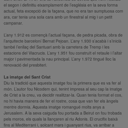
el segon i definitiu eixamplament de l’església en la seva forma
actual, feta excepció de la façana, que no era tan sumptuosa com
ara, car tenia una sola cara amb un finestral al mig i un petit
campanar.
L’any 1.912 es començà l’actual façana, de pedra picada, obra de
l’arquitecte barceloní Bernat Pejoan. L’any 1.930 s’acabà i s’inicià
també l’enllaç del Santuari amb la carretera de Tremp i les
estacions del Viacrucis. L’any 1.951 fou construït el retaule i l’altar
major i pavimentada la nau principal. L’any 1.972 tingué lloc la
renovació del presbiteri.
La imatge del Sant Crist
Diu la tradició que aquesta imatge fou la primera que es va fer al
món. L’autor fou Nicodem qui, tenint impresa al seu cap la imatge
de Crist a la creu, va decidir realitzar-la. Quan tenia format el cos,
no hi havia manera de fer el rostre, cosa que van fer els àngels
mentre dormia. Aquesta imatge romangué molts anys a
Jerusalem. A la seva caiguda fou portada a Beirut on fou trobada
pels moros, els quals la llançaren al riu Adonis. El crucifix baixà
fins al Mediterrani i, solcant mars i guanyant rius, va arribar a