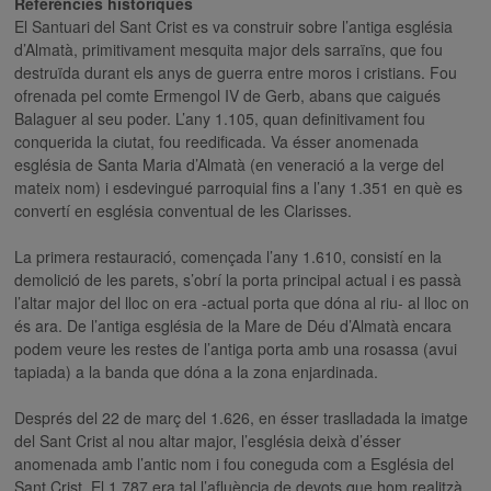
Referències històriques
El Santuari del Sant Crist es va construir sobre l’antiga església
d’Almatà, primitivament mesquita major dels sarraïns, que fou
destruïda durant els anys de guerra entre moros i cristians. Fou
ofrenada pel comte Ermengol IV de Gerb, abans que caigués
Balaguer al seu poder. L’any 1.105, quan definitivament fou
conquerida la ciutat, fou reedificada. Va ésser anomenada
església de Santa Maria d’Almatà (en veneració a la verge del
mateix nom) i esdevingué parroquial fins a l’any 1.351 en què es
convertí en església conventual de les Clarisses.
La primera restauració, començada l’any 1.610, consistí en la
demolició de les parets, s’obrí la porta principal actual i es passà
l’altar major del lloc on era -actual porta que dóna al riu- al lloc on
és ara. De l’antiga església de la Mare de Déu d’Almatà encara
podem veure les restes de l’antiga porta amb una rosassa (avui
tapiada) a la banda que dóna a la zona enjardinada.
Després del 22 de març del 1.626, en ésser traslladada la imatge
del Sant Crist al nou altar major, l’església deixà d’ésser
anomenada amb l’antic nom i fou coneguda com a Església del
Sant Crist. El 1.787 era tal l’afluència de devots que hom realitzà