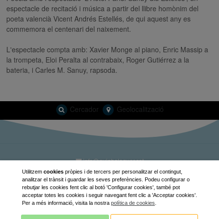
espectacle de recitació i música a partir del llibre homònim del
poeta valencià Vicent Andrés Estellés, de qui aquest any es
commemora el centenari del naixement.
L'espectacle compta amb: Xavier Monge al piano, Enric Massip a
la trompeta, Eloi Peralta al contrabaix, Roger Gutiérrez a la
bateria, i Carles M. Sanuy, rapsoda.
Cercador
Geolocalització
info@guiabalaguer.cat
Utilitzem
cookies
pròpies i de tercers per personalitzar el contingut,
Dissenyat per Guia Balaguer
analitzar el trànsit i guardar les seves preferències. Podeu configurar o
rebutjar les cookies fent clic al botó 'Configurar cookies', també pot
acceptar totes les cookies i seguir navegant fent clic a 'Acceptar cookies'.
Per a més informació, visita la nostra
política de cookies
.