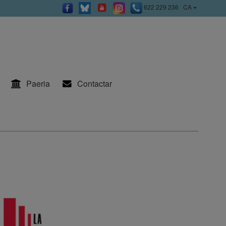
622 229 236
CA
Paeria
Contactar