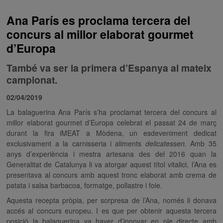
Ana París es proclama tercera del
concurs al millor elaborat gourmet
d’Europa
També va ser la primera d’Espanya al mateix
campionat.
02/04/2019
La balaguerina Ana París s’ha proclamat tercera del concurs al
millor elaborat gourmet d’Europa celebrat el passat 24 de març
durant la fira iMEAT a Mòdena, un esdeveniment dedicat
exclusivament a la carnisseria i aliments
delicatessen.
Amb 35
anys d’experiència i mestra artesana des del 2016 quan la
Generalitat de Catalunya li va atorgar aquest títol vitalici, l’Ana es
presentava al concurs amb aquest tronc elaborat amb crema de
patata i salsa barbacoa, formatge, pollastre i foie.
Aquesta recepta pròpia, per sorpresa de l’Ana, només li donava
accés al concurs europeu. I es que per obtenir aquesta tercera
posició la balaguerina va haver d’innovar en ple directe amb